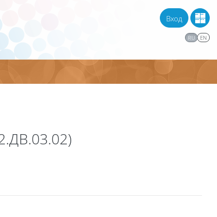
Вход
RU
EN
.ДВ.03.02)