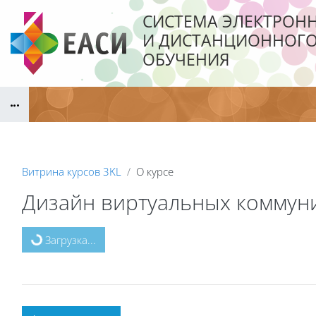
Перейти к основному содержанию
СИСТЕМА ЭЛЕКТРОН
И ДИСТАНЦИОННОГ
ОБУЧЕНИЯ
Блоки
Витрина курсов 3KL
О курсе
Дизайн виртуальных коммуник
Блоки
Загрузка...