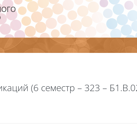
НОГО
О
аций (6 семестр – 323 – Б1.В.02