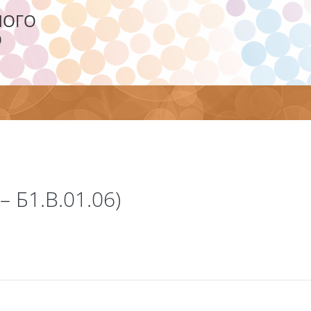
НОГО
О
– Б1.В.01.06)