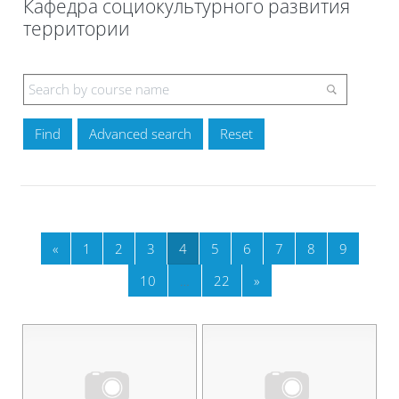
Кафедра социокультурного развития
территории
Blocks
Advanced search
Previous page
Page 1
Page 2
Page 3
Page 4
Page 5
Page 6
Page 7
Page 8
Page 9
«
1
2
3
4
5
6
7
8
9
Page 10
Page 22
Next page
10
…
22
»