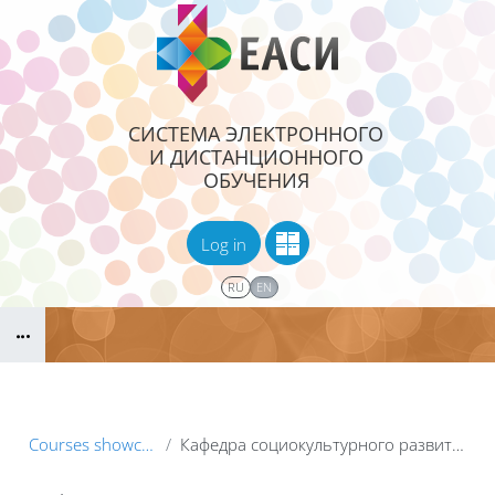
Skip to main content
СИСТЕМА ЭЛЕКТРОННОГО
И ДИСТАНЦИОННОГО
ОБУЧЕНИЯ
Log in
RU
EN
Blocks
B
Courses showcase 3KL
Кафедра социокультурного развития территории