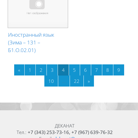
Иностранный язык
(Зима – 131 –
Б1.О.02.01)
Previous page
Page 1
Page 2
Page 3
Page 4
Page 5
Page 6
Page 7
Page 8
Page 9
«
1
2
3
4
5
6
7
8
9
Page 10
Page 22
Next page
10
…
22
»
Blocks
Blocks
ДЕКАНАТ
Тел.:
+7 (343) 253‑73‑16, +7 (967) 639‑76‑32