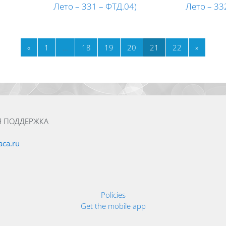
Лето – 331 – ФТД.04)
Лето – 33
Previous page
Page 1
Page 18
Page 19
Page 20
Page 21
Page 22
Next pa
«
1
…
18
19
20
21
22
»
Я ПОДДЕРЖКА
ca.ru
Policies
Get the mobile app