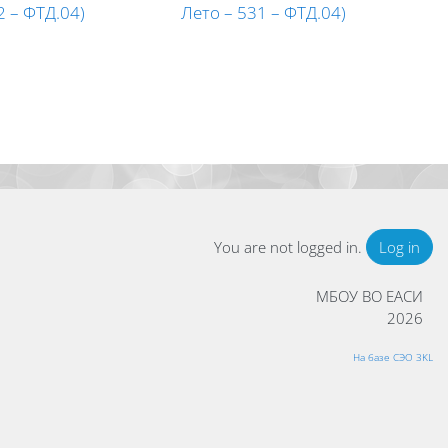
2 – ФТД.04)
Лето – 531 – ФТД.04)
ge
You are not logged in.
Log in
МБОУ ВО ЕАСИ
2026
На базе СЭО 3KL