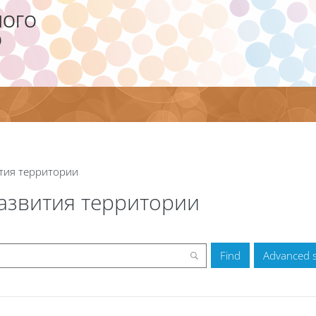
НОГО
О
тия территории
азвития территории
Advanced 