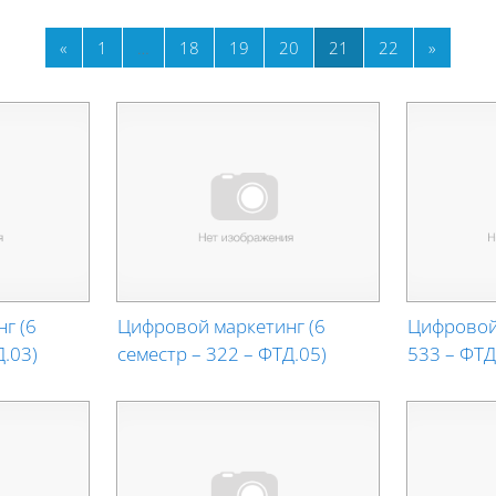
Previous page
Page 1
Page 18
Page 19
Page 20
Page 21
Page 22
Next pa
«
1
…
18
19
20
21
22
»
г (6
Цифровой маркетинг (6
Цифровой 
Д.03)
семестр – 322 – ФТД.05)
533 – ФТД