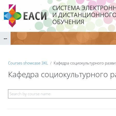
Skip to main content
СИСТЕМА ЭЛЕКТРОН
И ДИСТАНЦИОННОГ
ОБУЧЕНИЯ
Blocks
Courses showcase 3KL
Кафедра социокультурного разви
Кафедра социокультурного р
Blocks