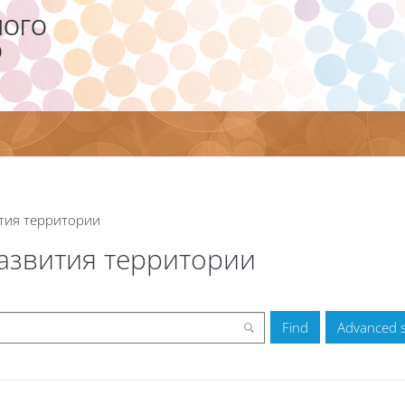
НОГО
О
тия территории
азвития территории
Advanced 