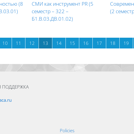
ностью (8
СМИ как инструмент PR (5
Современ
В.03.01)
семестр – 322 –
(2 семестр
Б1.В.03.ДВ.01.02)
e
Page 10
Page 11
Page 12
Page 13
Page 14
Page 15
Page 16
Page 17
Page 18
Pa
10
11
12
13
14
15
16
17
18
19
Я ПОДДЕРЖКА
ca.ru
Policies