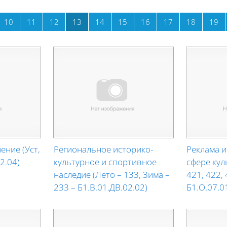
e
Page 10
Page 11
Page 12
Page 13
Page 14
Page 15
Page 16
Page 17
Page 18
Pa
10
11
12
13
14
15
16
17
18
19
ение (Уст,
Региональное историко-
Реклама и
2.04)
культурное и спортивное
сфере кул
наследие (Лето – 133, Зима –
421, 422, 
233 – Б1.В.01.ДВ.02.02)
Б1.О.07.0