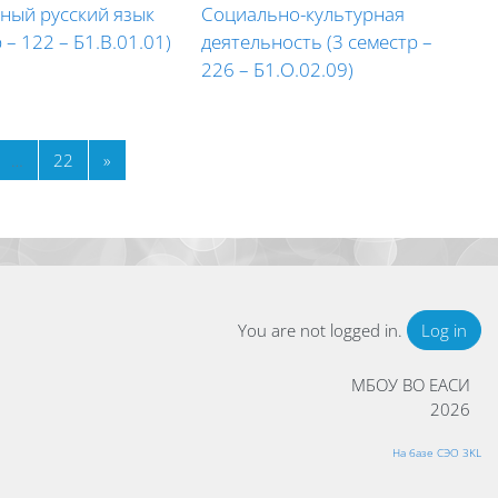
ный русский язык
Социально-культурная
 – 122 – Б1.В.01.01)
деятельность (3 семестр –
226 – Б1.О.02.09)
ge 19
Page 22
Next page
…
22
»
You are not logged in.
Log in
МБОУ ВО ЕАСИ
2026
На базе СЭО 3KL