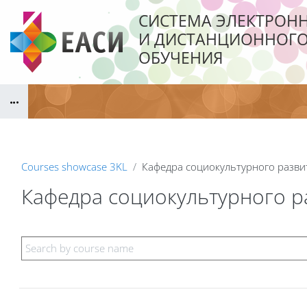
Skip to main content
СИСТЕМА ЭЛЕКТРОН
И ДИСТАНЦИОННОГ
ОБУЧЕНИЯ
Blocks
Courses showcase 3KL
Кафедра социокультурного разви
Кафедра социокультурного р
Blocks