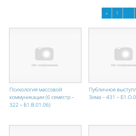
Previous pag
Page 1
«
1
…
Психология массовой
Публичное выступл
коммуникации (6 семестр –
Зима – 431 – Б1.О.0
322 – Б1.В.01.06)