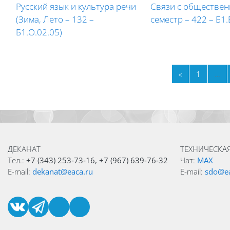
Русский язык и культура речи
Связи с обществен
(Зима, Лето – 132 –
семестр – 422 – Б1.
Б1.О.02.05)
Previous pag
Page 1
«
1
…
Blocks
Blocks
ДЕКАНАТ
ТЕХНИЧЕСКА
Тел.:
+7 (343) 253‑73‑16, +7 (967) 639‑76‑32
Чат:
MAX
E-mail:
dekanat@eaca.ru
E-mail:
sdo@ea