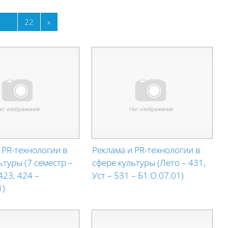
ge 19
Page 22
Next page
…
22
»
 PR-технологии в
Реклама и PR-технологии в
ьтуры (7 семестр –
сфере культуры (Лето – 431,
423, 424 –
Уст – 531 – Б1.О.07.01)
1)